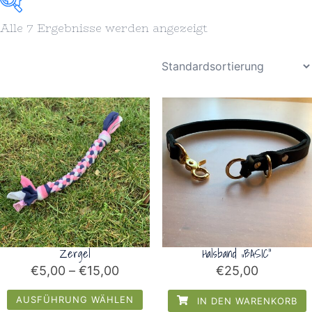
Alle 7 Ergebnisse werden angezeigt
Unkategorisiert
(0)
Für Dich
(2)
Halsbänder
(7)
Halstücher
(6)
Leinen
(3)
Leinen Sets
(6)
Spielzeug/Beschäftigung
(3)
Zergel
Halsband „BASIC“
Preisspanne:
€
5,00
–
€
15,00
€
25,00
€5,00
AUSFÜHRUNG WÄHLEN
IN DEN WARENKORB
bis