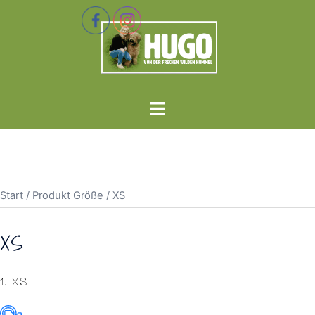
Zum
Inhalt
springen
Menü
umschalten
Start
/ Produkt Größe / XS
XS
1. XS