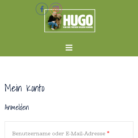
Zum
Inhalt
springen
Menü
umschalten
Mein Konto
Anmelden
Erforderli
Benutzername oder E-Mail-Adresse
*