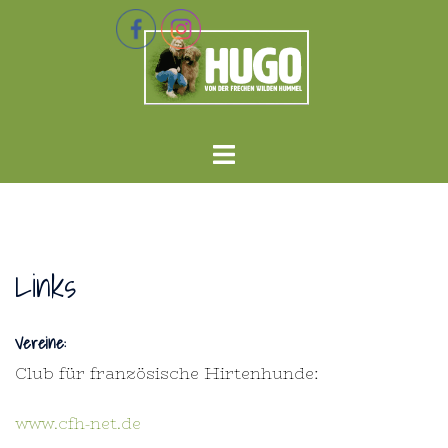
Zum
Inhalt
springen
Menü
umschalten
Links
Vereine:
Club für französische Hirtenhunde:
www.cfh-net.de